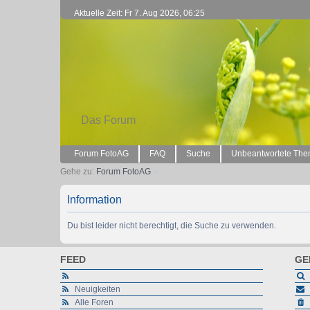
Aktuelle Zeit: Fr 7. Aug 2026, 06:25
Das Forum
Forum FotoAG
FAQ
Suche
Unbeantwortete Th
Gehe zu:
Forum FotoAG
Information
Du bist leider nicht berechtigt, die Suche zu verwenden.
FEED
GE
Neuigkeiten
Alle Foren